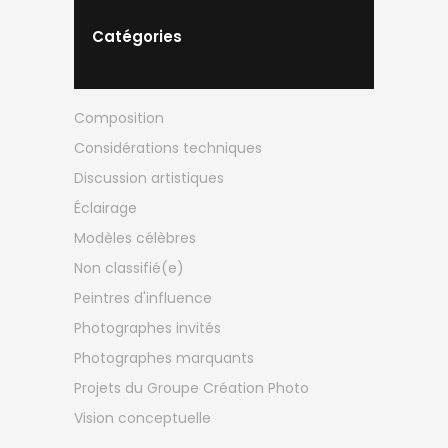
Catégories
Composition
Considérations techniques
Discussion artistiques
Éclairage
Modèles célèbres
Non classifié(e)
Peintres d'influence
Photographes invités
Photographes marquants
Projets du Groupe Création Photo
Vision conceptuelle