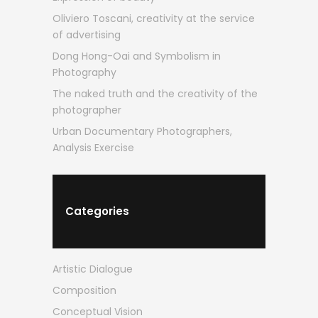
Oliviero Toscani, creativity at the service
of advertising
Dong Hong-Oai and Symbolism in
Photography
The naked truth and the creativity of the
photographer
Urban Documentary Photographers,
Analysis Exercise
Categories
Artistic Dialogue
Composition
Conceptual Vision